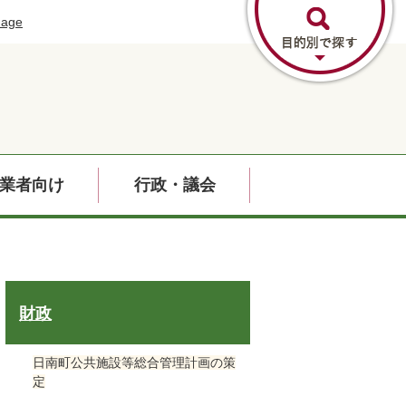
uage
業者向け
行政・議会
財政
日南町公共施設等総合管理計画の策
定