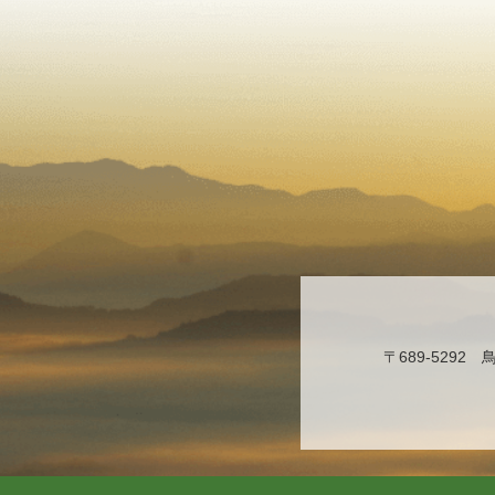
〒689-529