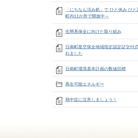
「にちなん涼み処」で ひと休み ひと
町内11か所で開放中～
生態系保全に向けた取り組み
日南町星空保全地域指定認定証交付
れました
日南町環境基本計画の数値目標
再生可能エネルギー
熱中症に注意しましょう！