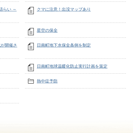
語らい ～
クマに注意！出没マップあり
星空の保全
式が開催さ
日南町地下水保全条例を制定
日南町地球温暖化防止実行計画を策定
熱中症予防