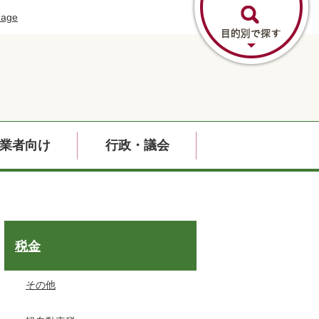
uage
業者向け
行政・議会
税金
その他