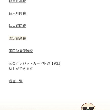
軽自動車税
個人町民税
法人町民税
固定資産税
国民健康保険税
公金クレジットカード収納【窓口
型】ができます
税金一覧