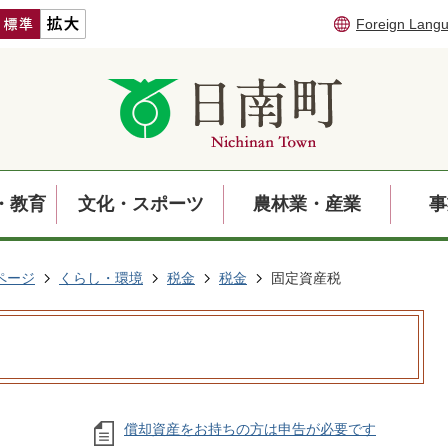
Foreign Lang
・教育
文化・スポーツ
農林業・産業
事
ページ
くらし・環境
税金
税金
固定資産税
償却資産をお持ちの方は申告が必要です