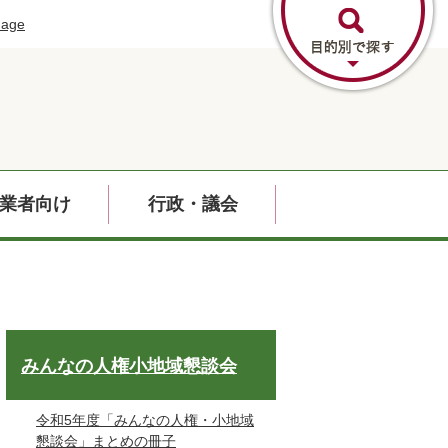
uage
業者向け
行政・議会
みんなの人権小地域懇談会
令和5年度「みんなの人権・小地域
懇談会」まとめの冊子