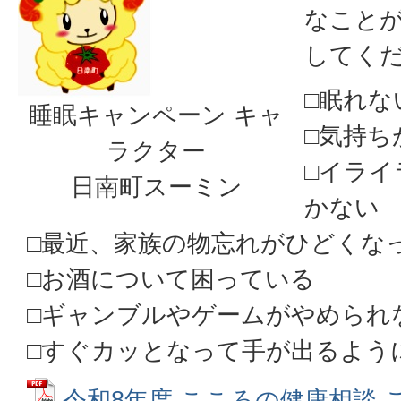
なこと
してく
□眠れな
睡眠キャンペーン キャ
□気持ち
ラクター
□イライ
日南町スーミン
かない
□最近、家族の物忘れがひどくな
□お酒について困っている
□ギャンブルやゲームがやめられ
□すぐカッとなって手が出るよう
令和8年度 こころの健康相談 ご