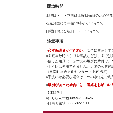
開放時間
土曜日・・・本園は土曜日保育のため開放
石見分園にて午後13時から17時まで
日曜日および祝日・・・17時まで
注意事項
○
必ず保護者が付き添い
、安全に留意して
○園庭開放時のケガや事故などは、園では
○使った用具は、必ず元の場所に片付け、
○トイレは使用できません。近隣の公共施
（日南町総合文化センター・上石見駅）
○手洗いが必要な場合は、外の水道をご利
○
破損があった場合には、連絡をお願いい
【連絡先】
○にちなん十色 0859-82-0626
○日南町役場 0859-82-1111