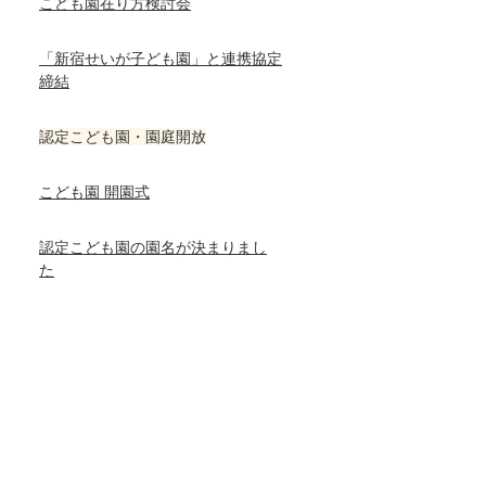
こども園在り方検討会
「新宿せいが子ども園」と連携協定
締結
認定こども園・園庭開放
こども園 開園式
認定こども園の園名が決まりまし
た