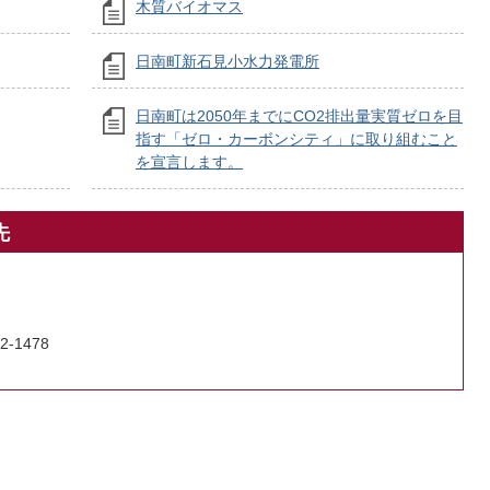
木質バイオマス
日南町新石見小水力発電所
日南町は2050年までにCO2排出量実質ゼロを目
指す「ゼロ・カーボンシティ」に取り組むこと
を宣言します。
先
2-1478