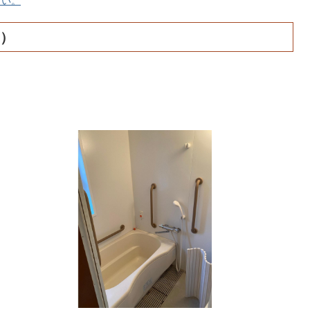
さい。
）