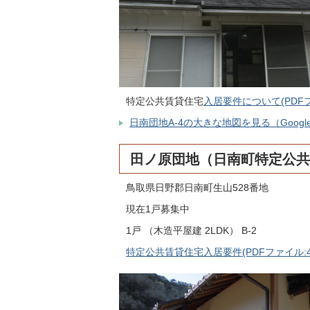
特定公共賃貸住宅
入居要件について(PDFファ
日南団地A-4の大きな地図を見る（Googl
田ノ原団地（日南町特定公共
鳥取県日野郡日南町生山528番地
現在1戸募集中
1戸 （木造平屋建 2LDK） B-2
特定公共賃貸住宅入居要件(PDFファイル:47