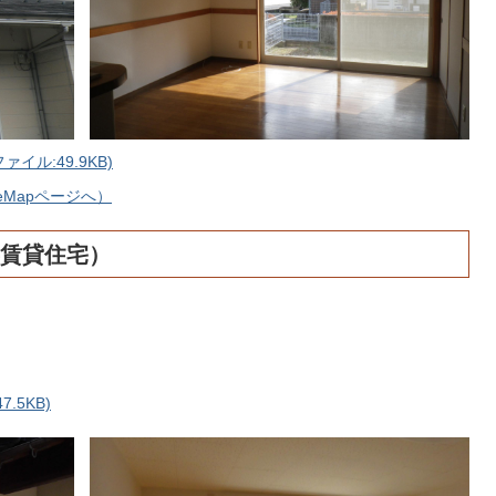
イル:49.9KB)
eMapページへ）
賃貸住宅）
.5KB)