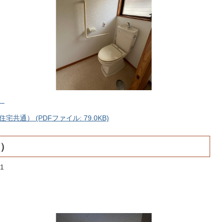
）
通） (PDFファイル: 79.0KB)
）
1