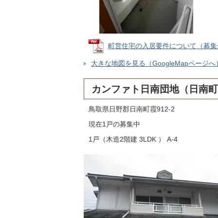
町営住宅の入居要件について（募集住宅共
大きな地図を見る（GoogleMapページへ
カンファト日南団地（日南町
鳥取県日野郡日南町霞912-2
現在1戸の募集中
1戸（木造2階建 3LDK ） A-4