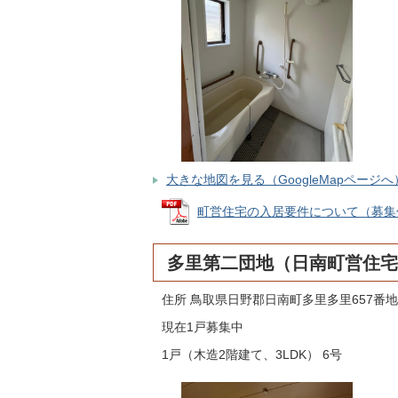
大きな地図を見る（GoogleMapページへ
町営住宅の入居要件について（募集住宅共
多里第二団地（日南町営住宅
住所 鳥取県日野郡日南町多里多里657番地
現在1戸募集中
1戸（木造2階建て、3LDK） 6号