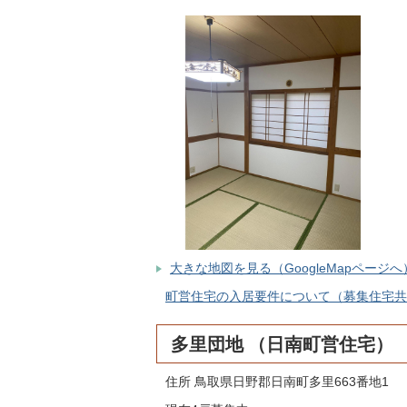
大きな地図を見る（GoogleMapページへ
町営住宅の入居要件について（募集住宅共通）
多里団地 （日南町営住宅）
住所 鳥取県日野郡日南町多里663番地1