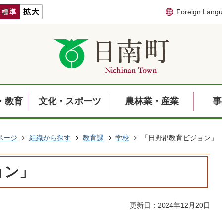
Foreign Lang
・教育
文化・スポーツ
農林業・産業
事
ページ
組織から探す
教育課
学校
「日野郡教育ビジョン」
ョン」
更新日：2024年12月20日