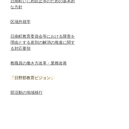
日南町いじめ防止等のための基本的
な方針
区域外就学
日南町教育委員会等における障害を
理由とする差別の解消の推進に関す
る対応要領
教職員の働き方改革・業務改善
「日野郡教育ビジョン」
部活動の地域移行