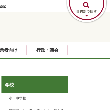
uage
業者向け
行政・議会
学校
小・中学校