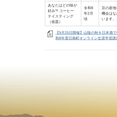
あなたはどの味が
令和8
豆の産地
好み?! コーヒー
年2月
機会はな
テイスティング
頃
います。
（仮題）
【9月25日開催】山陰の秋を日本酒
和8年度日南町オンライン生涯学習講