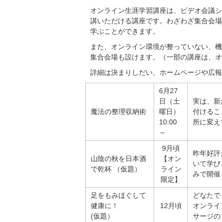
オンライン生涯学習講座は、ビデオ会議シ
講いただける講座です。わざわざ集合会場
学ぶことができます。
また、オンライン環境が整っていない、機
集合会場も設けます。（一部の講座は、オ
詳細は決まりしだい、ホームページや広報
6月27
日（土
実は、新
魔法の整理収納術
曜日）
付けるこ
10:00
所に変え
～
9月頃
昨年好評
山陰の秋を日本酒
【オン
いて学び
で乾杯 （仮題）
ライン
みで開催
限定】
足をもみほぐして
どなたで
健康に！
12月頃
オンライ
(仮題）
サージの