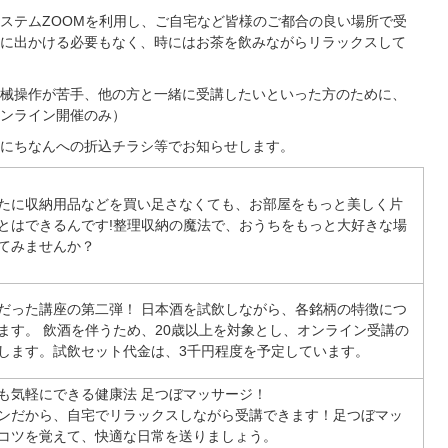
ステムZOOMを利用し、ご自宅など皆様のご都合の良い場所で受
に出かける必要もなく、時にはお茶を飲みながらリラックスして
械操作が苦手、他の方と一緒に受講したいといった方のために、
ンライン開催のみ）
にちなんへの折込チラシ等でお知らせします。
たに収納用品などを買い足さなくても、お部屋をもっと美しく片
とはできるんです!整理収納の魔法で、おうちをもっと大好きな場
てみませんか？
だった講座の第二弾！ 日本酒を試飲しながら、各銘柄の特徴につ
ます。 飲酒を伴うため、20歳以上を対象とし、オンライン受講の
します。試飲セット代金は、3千円程度を予定しています。
も気軽にできる健康法 足つぼマッサージ！
ンだから、自宅でリラックスしながら受講できます！足つぼマッ
コツを覚えて、快適な日常を送りましょう。