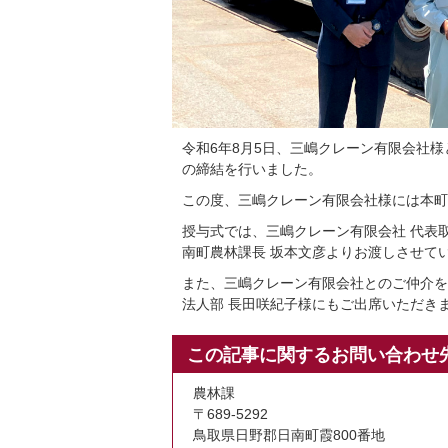
令和6年8月5日、三嶋クレーン有限会社
の締結を行いました。
この度、三嶋クレーン有限会社様には本町J
授与式では、三嶋クレーン有限会社 代表取
南町農林課長 坂本文彦よりお渡しさせて
また、三嶋クレーン有限会社とのご仲介を
法人部 長田咲紀子様にもご出席いただき
この記事に関するお問い合わせ
農林課
〒689-5292
鳥取県日野郡日南町霞800番地