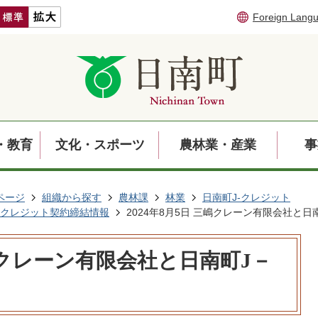
Foreign Lang
・教育
文化・スポーツ
農林業・産業
事
ページ
組織から探す
農林課
林業
日南町J-クレジット
－クレジット契約締結情報
2024年8月5日 三嶋クレーン有限会社と
三嶋クレーン有限会社と日南町J－