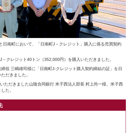
様と日南町において、「日南町J－クレジット」購入に係る売買契約
－クレジット40トン（352,000円）を購入いただきました。
締役 三嶋雄司様に「日南町J-クレジット購入契約締結の証」を日
いただきました。
いただきました山陰合同銀行 米子西法人部長 村上尚一様、米子西
ました。
先