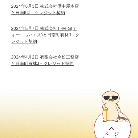
2024年6月3日 株式会社備中屋本店
と日南町J－クレジット契約
2024年5月7日 株式会社T･M･S(テ
ィー･エム･エス)と日南町有林J－ク
レジット契約
2024年4月2日 有限会社今松工務店
と日南町有林J－クレジット契約