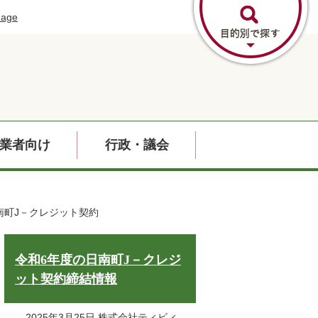
uage
業者向け
行政・議会
日南町J－クレジット契約
令和6年度の日南町J－クレジ
ット契約締結情報
2025年3月25日 株式会社ティビィ