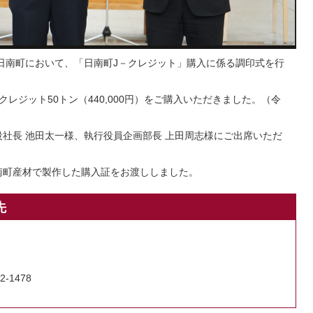
と日南町において、「日南町J－クレジット」購入に係る調印式を行
レジット50トン（440,000円）をご購入いただきました。（令
役社長 池田太一様、執行役員企画部長 上田周志様にご出席いただ
南町産材で製作した購入証をお渡ししました。
先
2-1478