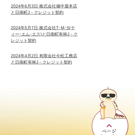
2024年6月3日 株式会社備中屋本店
と日南町J－クレジット契約
2024年5月7日 株式会社T･M･S(テ
ィー･エム･エス)と日南町有林J－ク
レジット契約
2024年4月2日 有限会社今松工務店
と日南町有林J－クレジット契約