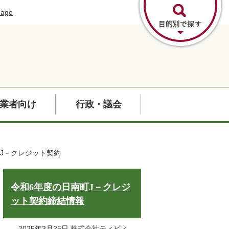
uage
業者向け
行政・議会
町J－クレジット契約
令和6年度の日南町J－クレジ
ット契約締結情報
2025年3月25日 株式会社ティビィ