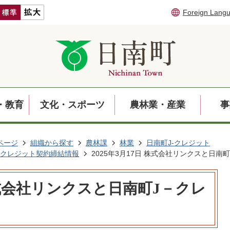
Foreign Lang
・教育
文化・スポーツ
農林業・産業
事
ページ
組織から探す
農林課
林業
日南町J-クレジット
－クレジット契約締結情報
2025年3月17日 株式会社リンクスと日南
 株式会社リンクスと日南町J－クレ