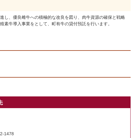
進し、優良雌牛への積極的な改良を図り、肉牛資源の確保と戦略
殖素牛導入事業をとして、町有牛の貸付預託を行います。
先
2-1478