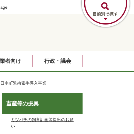
uage
業者向け
行政・議会
日南町繁殖素牛導入事業
畜産等の振興
ミツバチの飼育計画等提出のお願
い