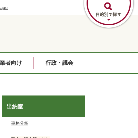
uage
業者向け
行政・議会
出納室
事務分掌