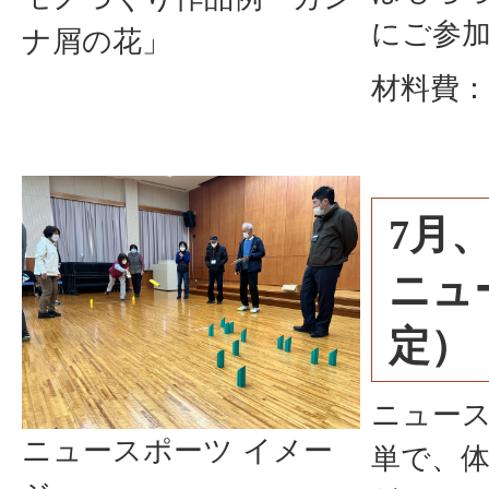
にご参
ナ屑の花」
材料費：
7月、
ニュ
定）
ニュー
ニュースポーツ イメー
単で、