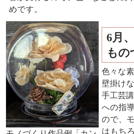
めです。
6月、
もの
色々な
壁掛け
手工芸
への指
ので、
はもち
モノづくり作品例「カン