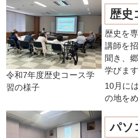
歴史
歴史を
講師を
聞き、
学びま
令和7年度歴史コース学
10月に
習の様子
の地を
パソ