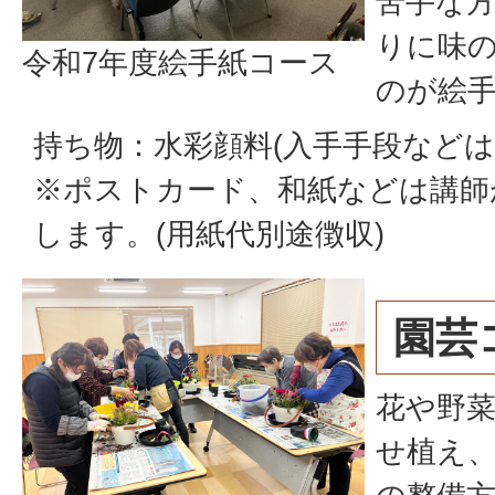
苦手な
りに味
令和7年度絵手紙コース
のが絵
持ち物：水彩顔料(入手手段などは
※ポストカード、和紙などは講師
します。(用紙代別途徴収)
園芸
花や野
せ植え