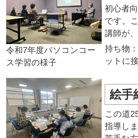
初心者
です。こ
講師が
持ち物：
令和7年度パソコンコー
ットに接
ス学習の様子
絵手
この道2
指導し