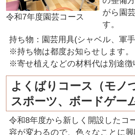
の整備
がら園
令和7年度園芸コース
す。
持ち物：園芸用具(シャベル、軍手
※持ち物は都度お知らせします。
※寄せ植えなどの材料代は別途徴
よくばりコース（モノ
スポーツ、ボードゲー
令和8年度から新しく開設したコ
容が変わるので、色々なことに興