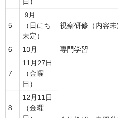
日）
9月
5
（日にち
視察研修（内容未
未定）
6
10月
専門学習
11月27日
7
（金曜
日）
12月11日
8
（金曜