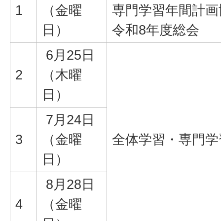
1
（金曜
専門学習年間計画
日）
令和8年度総会
6月25日
2
（木曜
日）
7月24日
3
（金曜
全体学習・専門学
日）
8月28日
4
（金曜