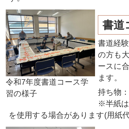
書道
書道経
の方も
ースに
ます。
令和7年度書道コース学
持ち物：
習の様子
※半紙
を使用する場合があります(用紙代