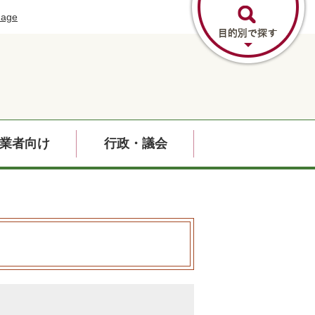
uage
業者向け
行政・議会