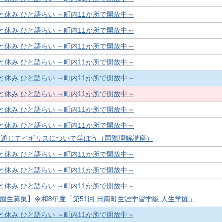
と休み ひと語らい ～町内11か所で開放中～
と休み ひと語らい ～町内11か所で開放中～
と休み ひと語らい ～町内11か所で開放中～
と休み ひと語らい ～町内11か所で開放中～
と休み ひと語らい ～町内11か所で開放中～
と休み ひと語らい ～町内11か所で開放中～
と休み ひと語らい ～町内11か所で開放中～
と休み ひと語らい ～町内11か所で開放中～
を通じてイギリスについて学ぼう（国際理解講座）
と休み ひと語らい ～町内11か所で開放中～
と休み ひと語らい ～町内11か所で開放中～
と休み ひと語らい ～町内11か所で開放中～
園生募集】令和8年度「第51回 日南町生涯学習学級 人生学園」
と休み ひと語らい ～町内11か所で開放中～