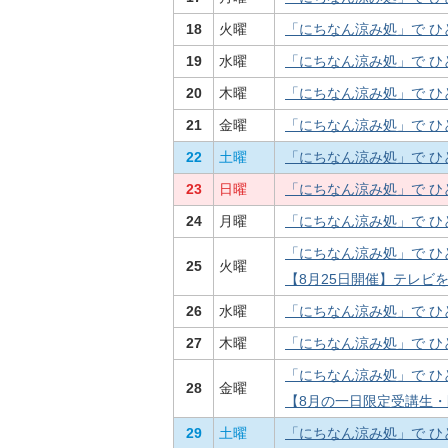
18
火曜
「にちなん涼み処」で ひ
19
水曜
「にちなん涼み処」で ひ
20
木曜
「にちなん涼み処」で ひ
21
金曜
「にちなん涼み処」で ひ
22
土曜
「にちなん涼み処」で ひ
23
日曜
「にちなん涼み処」で ひ
24
月曜
「にちなん涼み処」で ひ
「にちなん涼み処」で ひ
25
火曜
【8月25日開催】テレビ
26
水曜
「にちなん涼み処」で ひ
27
木曜
「にちなん涼み処」で ひ
「にちなん涼み処」で ひ
28
金曜
【8月の一日限定受講生・
29
土曜
「にちなん涼み処」で ひ