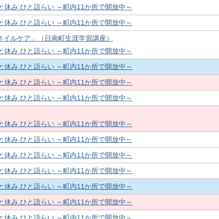
と休み ひと語らい ～町内11か所で開放中～
と休み ひと語らい ～町内11か所で開放中～
のネイルケア」（日南町生涯学習講座）
と休み ひと語らい ～町内11か所で開放中～
と休み ひと語らい ～町内11か所で開放中～
と休み ひと語らい ～町内11か所で開放中～
と休み ひと語らい ～町内11か所で開放中～
と休み ひと語らい ～町内11か所で開放中～
と休み ひと語らい ～町内11か所で開放中～
と休み ひと語らい ～町内11か所で開放中～
と休み ひと語らい ～町内11か所で開放中～
と休み ひと語らい ～町内11か所で開放中～
と休み ひと語らい ～町内11か所で開放中～
と休み ひと語らい ～町内11か所で開放中～