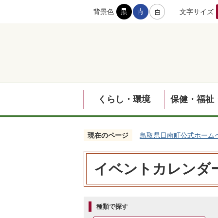
背景色
文字サイズ
くらし・環境
保健・福祉
現在のページ
鳥取県日南町公式ホーム
イベントカレンダ
種類で探す