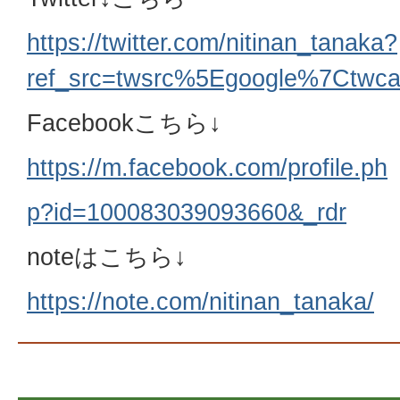
https://twitter.com/nitinan_tanaka?
ref_src=twsrc%5Egoogle%7Ctw
Facebookこちら↓
https://m.facebook.com/profile.ph
p?id=100083039093660&_rdr
noteはこちら↓
https://note.com/nitinan_tanaka/