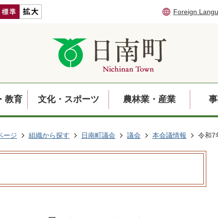
Foreign Lang
・教育
文化・スポーツ
農林業・産業
事
ページ
組織から探す
日南町議会
議会
本会議情報
令和7