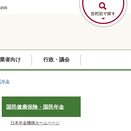
uage
業者向け
行政・議会
民年金
国民健康保険・国民年金
日本年金機構ホームページ