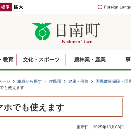
Foreign Lang
・教育
文化・スポーツ
農林業・産業
事
ページ
組織から探す
住民課
健康・保険
国民健康保険・国
でも使えます
マホでも使えます
更新日：2025年10月08日