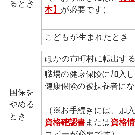
るとき
本
】
が必要です）
こどもが生まれたとき
ほかの市町村に転出す
職場の健康保険に加入
健康保険の被扶養者に
国保を
やめる
（※お手続きには、加
とき
資格確認書
または
資格
コピーが必要です）