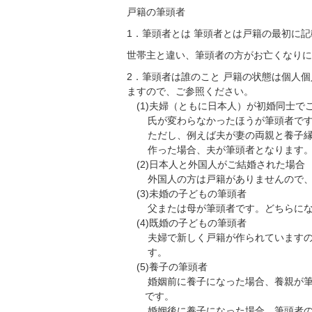
戸籍の筆頭者
1．筆頭者とは 筆頭者とは戸籍の最初に
世帯主と違い、筆頭者の方がお亡くなりに
2．筆頭者は誰のこと 戸籍の状態は個人
ますので、ご参照ください。
(1)夫婦（ともに日本人）が初婚同士で
氏が変わらなかったほうが筆頭者です
ただし、例えば夫が妻の両親と養子縁組
作った場合、夫が筆頭者となります
(2)日本人と外国人がご結婚された場合
外国人の方は戸籍がありませんので、日
(3)未婚の子どもの筆頭者
父または母が筆頭者です。どちらになるか
(4)既婚の子どもの筆頭者
夫婦で新しく戸籍が作られていますので、
す。
(5)養子の筆頭者
婚姻前に養子になった場合、養親が筆頭者
です。
婚姻後に養子になった場合、筆頭者の