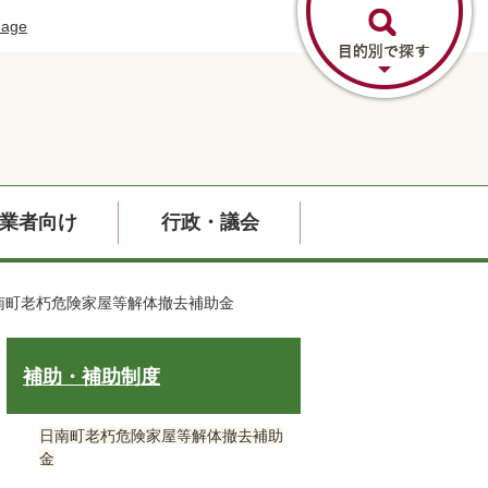
uage
業者向け
行政・議会
南町老朽危険家屋等解体撤去補助金
補助・補助制度
日南町老朽危険家屋等解体撤去補助
金