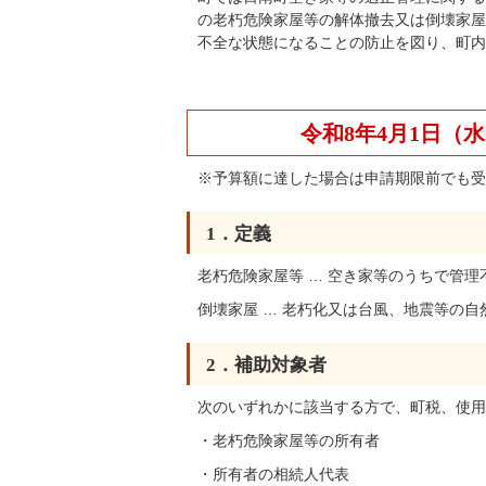
の老朽危険家屋等の解体撤去又は倒壊家屋
不全な状態になることの防止を図り、町内
令和8年4月1日（
※予算額に達した場合は申請期限前でも受
1．定義
老朽危険家屋等 … 空き家等のうちで管
倒壊家屋 … 老朽化又は台風、地震等の
2．補助対象者
次のいずれかに該当する方で、町税、使用
・老朽危険家屋等の所有者
・所有者の相続人代表