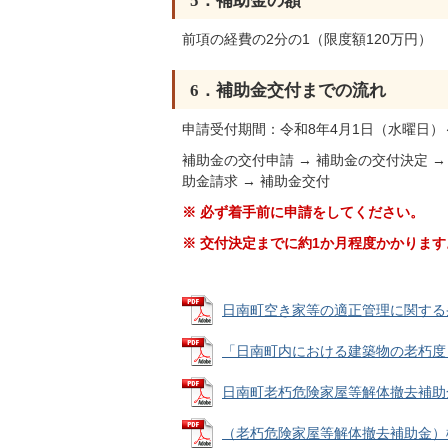
5．補助金の額
前項の経費の2分の1（限度額120万円）
6．補助金交付までの流れ
申請受付期間：令和8年4月1日（水曜日）
補助金の交付申請 → 補助金の交付決定 → 
助金請求 → 補助金交付
※ 必ず着手前に申請をしてください。
※ 交付決定までに約1か月程度かかりま
日南町空き家等の適正管理に関する条例 (
「日南町内における建築物の老朽度・危険
日南町老朽危険家屋等解体撤去補助金交付
（老朽危険家屋等解体撤去補助金）様式 (