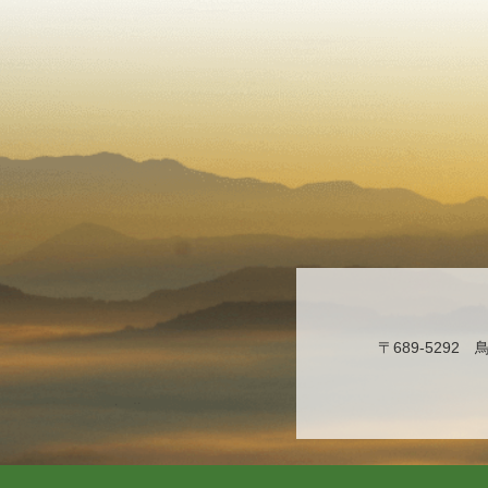
〒689-529