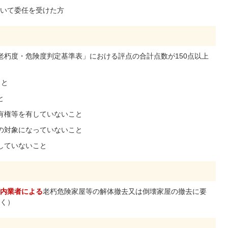
いて委任を受けた方
老朽度・危険度判定基準表」における評点の合計点数が150点以上
こと
と
有権等を有していないこと
の対象になっていないこと
していないこと
内業者による
老朽危険家屋等の解体撤去又は倒壊家屋の撤去に要
く）