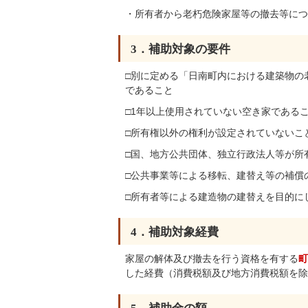
・所有者から老朽危険家屋等の撤去等につ
3．補助対象の要件
□別に定める「日南町内における建築物の
であること
□1年以上使用されていない空き家である
□所有権以外の権利が設定されていないこ
□国、地方公共団体、独立行政法人等が所
□公共事業等による移転、建替え等の補償
□所有者等による建造物の建替えを目的に
4．補助対象経費
家屋の解体及び撤去を行う資格を有する
町
した経費（消費税額及び地方消費税額を除