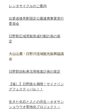
レンタサイクルのご案内
比婆道後帝釈国定公園連携事業実行
委員会
日野郡広域景観形成行動計画の策
定
大山山麓・日野川流域観光振興協議
会
日野郡自転車活用推進計画の策定
【催し】日野路を満喫！サイクリン
グフェスティバル！！
生きた化石と人との共生～オオサン
ショウウオ聖地化プロジェクト～