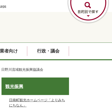
uage
業者向け
行政・議会
・日野川流域観光振興協議会
観光振興
日南町観光ホームページ「よりみち
にちなん」