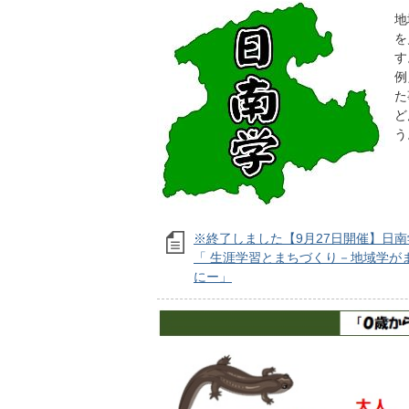
地
を
す
例
た
ど
う
※終了しました【9月27日開催】日
「 生涯学習とまちづくり－地域学が
にー」