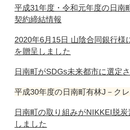
平成31年度・令和元年度の日南
契約締結情報
2020年6月15日 山陰合同銀行
を贈呈しました
日南町がSDGs未来都市に選定
平成30年度の日南町有林J－ク
日南町の取り組みがNIKKEI脱
しました