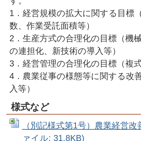
す。
1．経営規模の拡大に関する目標
数、作業受託面積等）
2．生産方式の合理化の目標（機
の連担化、新技術の導入等）
3．経営管理の合理化の目標（複
4．農業従事の様態等に関する改
入等）
様式など
（別記様式第1号）農業経営改善計
ァイル: 31.8KB)