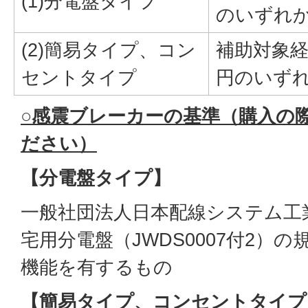
(1)分電盤タイプ
のいずれ
(2)簡易タイプ、コン
補助対象経費
セントタイプ
円のいず
○感震ブレーカーの基準（購入の
ださい）
【分電盤タイプ】
一般社団法人日本配線システム工
宅用分電盤（JWDS0007付2）
機能を有するもの
【簡易タイプ、コンセントタイプ