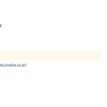
業
ttp://cultive.co.jp/
）