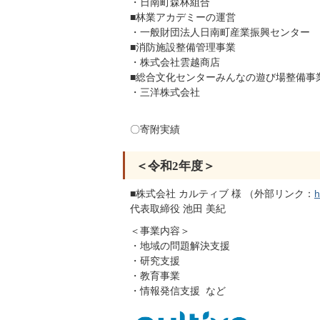
・日南町森林組合
■林業アカデミーの運営
・一般財団法人日南町産業振興センター
■消防施設整備管理事業
・株式会社雲越商店
■総合文化センターみんなの遊び場整備事
・三洋株式会社
〇寄附実績
＜令和2年度＞
■株式会社 カルティブ 様 （外部リンク：
h
代表取締役 池田 美紀
＜事業内容＞
・地域の問題解決支援
・研究支援
・教育事業
・情報発信支援 など