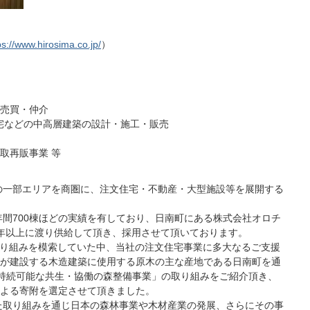
ps://www.hirosima.co.jp/
）
売買・仲介
宅などの中高層建築の設計・施工・販売
取再販事業 等
の一部エリアを商圏に、注文住宅・不動産・大型施設等を展開する
間700棟ほどの実績を有しており、日南町にある株式会社オロチ
10年以上に渡り供給して頂き、採用させて頂いております。
取り組みを模索していた中、当社の注文住宅事業に多大なるご支援
が建設する木造建築に使用する原木の主な産地である日南町を通
る持続可能な共生・協働の森整備事業」の取り組みをご紹介頂き、
よる寄附を選定させて頂きました。
た取り組みを通じ日本の森林事業や木材産業の発展、さらにその事