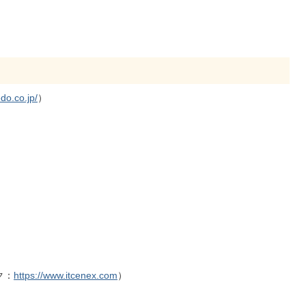
edo.co.jp/
）
ク：
https://www.itcenex.com
）