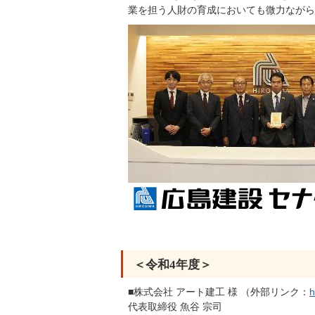
業を担う人財の育成においても微力ながら
＜令和4年度＞
■株式会社 アート建工 様 （外部リンク：
h
代表取締役 魚谷 宗司