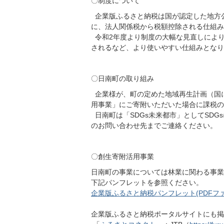
〇制度について
企業版ふるさと納税は国が認定した地方
に、法人関係税から税額控除される仕組み
令和2年度より制度の大幅な見直しにより
されるなど、より使いやすい仕組みとなり
〇日南町の取り組み
企業様が、町の定めた地域再生計画（国
用事業」にご寄附いただいた場合に課税の
日南町は「SDGs未来都市」としてSD
のお問い合わせ先までご連絡ください。
〇創生寄附活用事業
日南町の事業については林業に関わる事業
下記パンフレットを参照ください。
企業版ふるさと納税パンフレット(PDFファイ
企業版ふるさと納税ポータルサイトにも掲