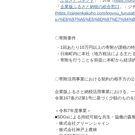
「
ふるさとコネクト
」：JTB（
https://furu
「
企業版ふるさと納税の総合窓口
」：ジ
(
https://zaigenkakuho.com/kigyou_furusato
s=%E6%97%A5%E5%8D%97%E7%94%BA#
〇寄附要件
・1回あたり10万円以上の寄附が課税の
・日南町内に本社（地方税法による主た
・寄附を行うことを前提に本町から経済
〇寄附活用事業における契約の相手方の公
企業版ふるさと納税活⽤事業における、⼀
令第167条の2第1号に基づく少額のも
＜令和7年度事業＞
■SDGsによる持続可能な共生・協働の森
・株式会社グリーンシャイン
・株式会社神戸上農林