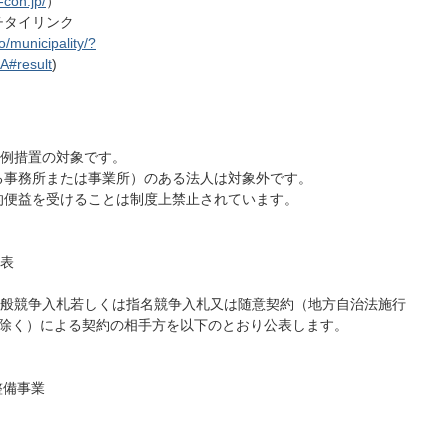
-con.jp/
）
チタイリンク
/municipality/?
result
)
特例措置の対象です。
る事務所または事業所）のある法人は対象外です。
的便益を受けることは制度上禁止されています。
表
般競争⼊札若しくは指名競争⼊札⼜は随意契約（地⽅⾃治法施⾏
のを除く）による契約の相⼿⽅を以下のとおり公表します。
整備事業