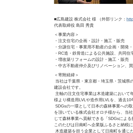
■広島建設 株式会社 様 （外部リンク：
htt
代表取締役 島田 秀貴
＜事業内容＞
・注文住宅の企画・設計・施工・販売
・分譲住宅・事業用不動産の企画・開発・
・RC造・鉄骨造による公共施設、共同住
・増改築リフォームの設計・施工・販売
・中古不動産仲介及びリノベーション、買
＜寄附経緯＞
当社は千葉県・東京都・埼玉県・茨城県
建設会社です。
主軸の注文住宅事業は木造建築において年
様より構造用LVLや造作用LVLを、過去
SDGsの一環として日本の森林事業への
を頂いている株式会社オロチ様から、当社
じて森林事業へ貢献できる「SDGsによ
このたびは日南町へ企業版ふるさと納税に
木造建築を担う企業として日南町を通じ