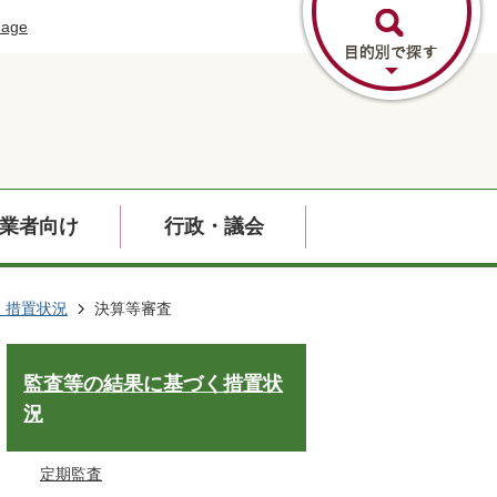
uage
業者向け
行政・議会
く措置状況
決算等審査
監査等の結果に基づく措置状
況
定期監査