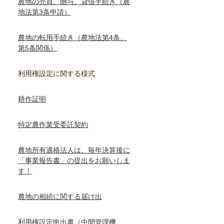
農地の売買、贈与、貸借手続き（農
地法第3条申請）
農地の転用手続き（農地法第4条、
第5条関係）
利用権設定に関する様式
耕作証明
特定農作業受委託契約
農地所有適格法人は、毎年決算後に
「事業報告書」の提出をお願いしま
す！
農地の相続に関する届け出
利用権設定申出書（中間管理機