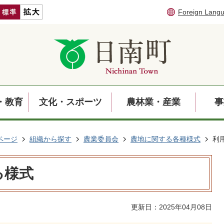
Foreign Lang
・教育
文化・スポーツ
農林業・産業
事
ページ
組織から探す
農業委員会
農地に関する各種様式
利
る様式
更新日：2025年04月08日