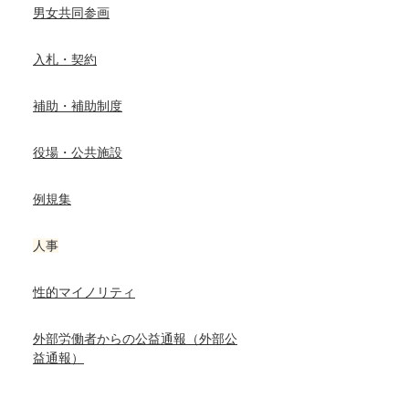
男女共同参画
入札・契約
補助・補助制度
役場・公共施設
例規集
人事
性的マイノリティ
外部労働者からの公益通報（外部公
益通報）