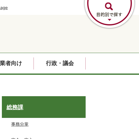
uage
業者向け
行政・議会
総務課
事務分掌