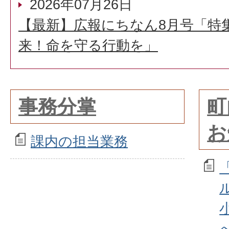
2026年07月26日
【最新】広報にちなん8月号「特
来！命を守る行動を」
事務分掌
町
お
課内の担当業務